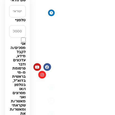
שם מלא
*
דירתי
תקווה
מערכת מים
ימים א׳-
תת כיורית
ה׳:
טלפון
*
מרכך מים
8:00-
18:00
מסננים
יום ו׳
חלקים
וערבי
למערכות
חג:
אני
מים
מסכים/ה
8:00-
לקבל
14:00
מידע,
עדכונים
ודבר
פרסומת
מ-מי
בראשית
בדוא"ל,
בטלפון
מדיניות
ו/או
פרטיות
מסרונים
ואני
תקנון
מאשר/ת
האתר
שקראתי
ומאשר/ת
הצהרת
את