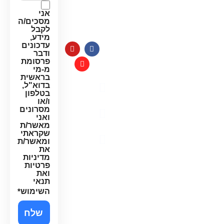
למערכות
חג:
מים
אני
8:00-
מסכים/ה
14:00
לקבל
מידע,
עדכונים
ודבר
פרסומת
מ-מי
בראשית
בדוא"ל,
מדיניות
בטלפון
פרטיות
ו/או
מסרונים
תקנון
ואני
האתר
מאשר/ת
שקראתי
הצהרת
ומאשר/ת
נגישות
את
מדיניות
פרטיות
ואת
תנאי
השימוש
*