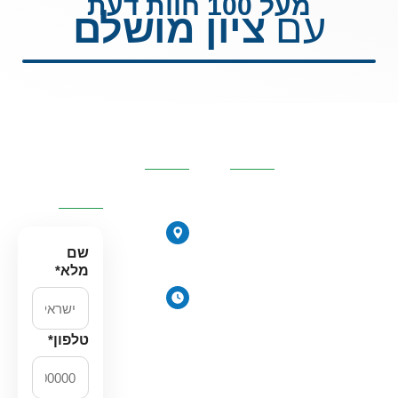
מעל 100 חוות דעת
עם
ציון מושלם
קטגוריות
פרטי
השאירו
מרכזיות
העסק
פרטים
ונחזור
אליכם
אוסמוזה
הפוכה
הירקונים
סינון אבנית
17, פתח
שם
דירתי
תקווה
מלא
*
מערכת מים
ימים
תת כיורית
א׳-ה׳:
מרכך מים
8:00-
טלפון
*
18:00
מסננים
יום ו׳
חלקים
וערבי