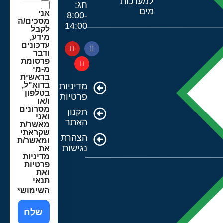
למערכות
חג:
מים
אני
8:00-
מסכים/ה
14:00
לקבל
מידע,
עדכונים
ודבר
פרסומת
מ-מי
בראשית
בדוא"ל,
מדיניות
בטלפון
פרטיות
ו/או
מסרונים
תקנון
ואני
האתר
מאשר/ת
שקראתי
הצהרת
ומאשר/ת
נגישות
את
מדיניות
פרטיות
ואת
תנאי
השימוש
*