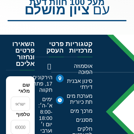
מעל 100 חוות דעת
עם
ציון מושלם
קטגוריות
פרטי
השאירו
מרכזיות
העסק
פרטים
ונחזור
אליכם
אוסמוזה
הפוכה
הירקונים
סינון אבנית
17, פתח
שם
דירתי
תקווה
מלא
*
מערכת מים
ימים
תת כיורית
א׳-ה׳:
מרכך מים
8:00-
טלפון
*
18:00
מסננים
יום ו׳
חלקים
וערבי