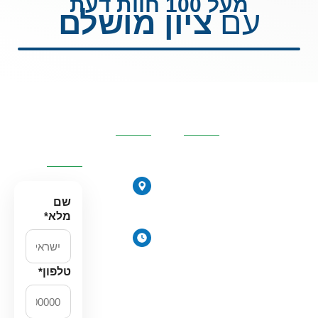
מעל 100 חוות דעת
עם
ציון מושלם
קטגוריות
פרטי
השאירו
מרכזיות
העסק
פרטים
ונחזור
אליכם
אוסמוזה
הפוכה
הירקונים
סינון אבנית
17, פתח
שם
דירתי
תקווה
מלא
*
מערכת מים
ימים
תת כיורית
א׳-ה׳:
מרכך מים
8:00-
טלפון
*
18:00
מסננים
יום ו׳
חלקים
וערבי