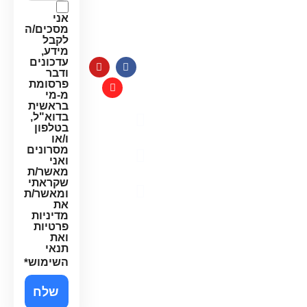
למערכות
חג:
מים
אני
8:00-
מסכים/ה
14:00
לקבל
מידע,
עדכונים
ודבר
פרסומת
מ-מי
בראשית
בדוא"ל,
מדיניות
בטלפון
פרטיות
ו/או
מסרונים
תקנון
ואני
האתר
מאשר/ת
שקראתי
הצהרת
ומאשר/ת
נגישות
את
מדיניות
פרטיות
ואת
תנאי
השימוש
*