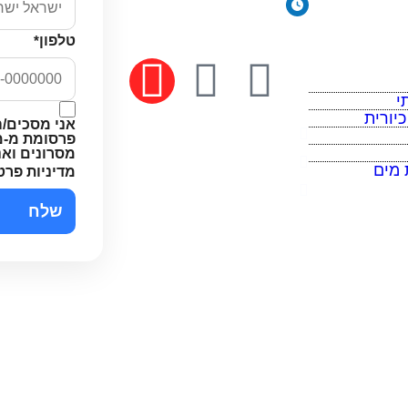
ימים א׳-ה׳: 8:00-18:00
יום ו׳ וערבי חג: 8:00-14:00
טלפון
*
 מים
י
יורית
אני מסכים/ה
מדיניות פרטיות
פרסומת מ-מי
מסרונים וא
תקנון האתר
 מים
מדיניות פרט
הצהרת נגישות