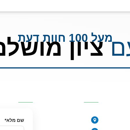
מעל 100 חוות דעת
ם
ציון מושלם
כזיות
פרטי העסק
השאירו פרטי
077-2315761
י
שם מלא
*
הירקונים 17, פתח תקווה
יורית