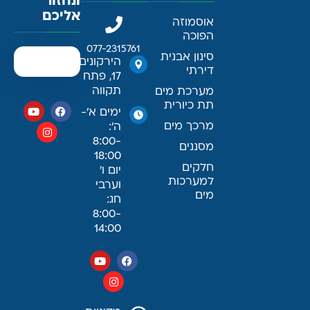
ונחזור
אליכם
אוסמוזה
הפוכה
077-2315761
סינון אבנית
הירקונים
דירתי
17, פתח
תקווה
מערכת מים
תת כיורית
ימים א׳-
מרכך מים
ה׳:
8:00-
מסננים
18:00
חלקים
יום ו׳
למערכות
וערבי
מים
חג:
8:00-
14:00