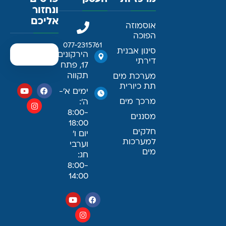
ונחזור
אליכם
אוסמוזה
הפוכה
077-2315761
סינון אבנית
הירקונים
דירתי
17, פתח
תקווה
מערכת מים
תת כיורית
ימים א׳-
מרכך מים
ה׳:
8:00-
מסננים
18:00
חלקים
יום ו׳
למערכות
וערבי
מים
חג:
8:00-
14:00