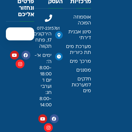
מרכזיות
העסק
פרטים
ונחזור
אליכם
אוסמוזה
הפוכה
077-2315761
סינון אבנית
הירקונים
דירתי
17, פתח
תקווה
מערכת מים
תת כיורית
ימים א׳-
מרכך מים
ה׳:
8:00-
מסננים
18:00
חלקים
יום ו׳
למערכות
וערבי
מים
חג:
8:00-
14:00