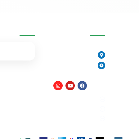
לקדוח חור בכיור, משה הציג בפנינ
האופציות ולבסוף מצאנו פתרון נפ
מערכת נשלפת מתחת לכיור.
יות
פרטי העסק
השאירו פרטים
שירות פשוט נפלא.
077-2315761
הירקונים 17, פתח תקווה
יורית
ימים א׳-ה׳: 8:00-18:00
יום ו׳ וערבי חג: 8:00-14:00
מים
מדיניות פרטיות
תקנון האתר
הצהרת נגישות