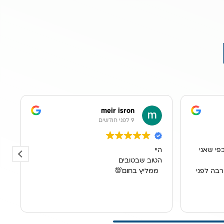
meir isron
9 לפני חודשים
פי שאני
היי
א
הטוב שבטובים
ב
רבה לפני
ממליץ בחום💯
מ
מ
וא יצירתי
ה
ק
כת המים.
ה
ר
 הסכימו
ה