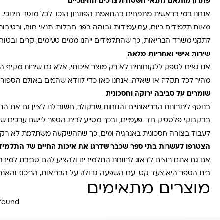
פתרון מותאם לתנאי השטח ולצרכים החינוכיים
אנחנו במי בראשית מתמחים בהתאמת הפתרון הנכון לכל מוסד חינוכי. אנ
מאות תלמידים ביום, עם עמידות גבוהה בפני חבלות, תנאי חום, ורטיבו
לתקני משרד הבריאות, כך שהתלמידים ייהנו ממים טעימים, קרים ובטוח
שירות אישי ואחריות מלאה
אנו גאים לספק ללקוחותינו לא רק מוצר איכותי, אלא גם שירות מקיף 
מהיר לכל תקלה או שאלה. אנחנו כאן כדי לוודא שהמים באולם הספורט
שומרים על סביבה ירוקה וחסכונית
בנוסף ליתרונות הבריאותיים והנוחות שבקולר, חשוב לנו לציין גם את
בבקבוקי פלסטיק חד-פעמיים, ובכך מסייע לבית הספר ליישם ערכים של 
לעבוד בצורה חסכונית באנרגיה ומים, כך שההשקעה משתלמת לא רק 
הצטרפו לעשרות בתי ספר שכבר שדרגו את איכות החיים של התלמיד
אם גם אתם רוצים לדאוג לרווחת התלמידים ולהציע להם סביבת למידה
בית הספר היא צעד קטן עם השפעה גדולה על הבריאות, הריכוז והאנר
מוצרים מתאימים
 found