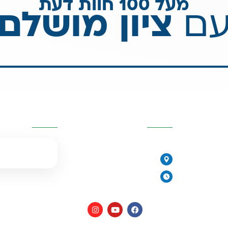
מעל 100 חוות דעת
ם
ציון מושלם
יות
פרטי העסק
השאירו פרטים
077-2315761
הירקונים 17, פתח תקווה
יורית
ימים א׳-ה׳: 8:00-18:00
יום ו׳ וערבי חג: 8:00-14:00
מים