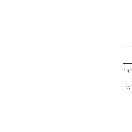
קרי
מי