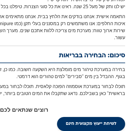
יש לנו ותק של מעל 25 שנה. ראינו את כל סוגי הצנרות. טיפלנו בכל התקלות. אנחנו לא "מוכרים קופסאות". אנחנו מספקים פתרון.
התאמה אישית:
אנחנו בודקים את הלחץ בבית. אנחנו מתאימים את 
איכות החלפים:
אנו משתמשים רק במסננים בעלי תקן (כמו Omnipure). לא תמצאו אצלנו חיקויים זולים.
שירות ארוך טווח:
מערכת מים צריכה ללוות אתכם שנים. מערך השיר
עשור.
סיכום: הבחירה בבריאות
בחירה ב
מערכת טיהור מים מומלצת
היא השקעה חשובה. כמו כן, ז
בגוף. ההבדל בין מים "סבירים" למים טהורים הוא דרמטי.
תוכלו לבחור במערכת אוסמוזה הפוכה קלאסית. תוכלו לבחור במער
בראשית" כאן בשבילכם. נדאג שתקבלו את המים הטובים ביותר, י
רוצים שנתאים לכם
לשיחת ייעוץ מקצועית חינם