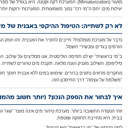
מזעור (Miniaturization):
המערכת דקה וקטנה. היא בגודל של ספר ע
יעילות מים:
יחס ה"מי רכז" נמוך משמעותית. המערכות ירוקות יותר ו
לא רק לשתייה: הטיפול ההיקפי באבנית של מ
נדבר על מערכת מומלצת? חייבים להזכיר את האבנית. זהו הנזק הג
הורסים בגדים ומכשירי חשמל.
סיליפוס). השילוב מעניק הגנה מלאה. תקבלו מים טהורים לשתייה.
"משלמת על עצמה" דרך החיסכון הזה.
איך לבחור את הספק הנכון? (יותר חשוב מהמו
זוהי הנקודה החשובה ביותר. מערכת טיהור מים אינה מוצר "שגר 
בבית. היא מחייבת תחזוקה שוטפת.
למה הניסיון של "מי בראשית" הוא קריטי?