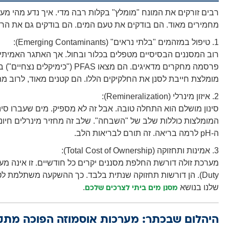
מחמירים מאוד. הם בודקים את טעם המים. הם בודקים גם את הרכב
1. טיפול במזהמים "בלתי נראים" (Emerging Contaminants):
פרסמה מחקרים מדאיגים. הם מצאו
מומלצת חייבת לסנן את החלקיקים הללו. הם קטנים מאוד, לרוב מתחת ל-0.1 
2. איזון מינרלי (Remineralization):
סינון מושלם הוא התחלה טובה. אבל זה לא מספיק. מים שעברו סינו
המומלצות כוללות שלב של "השבחה". שלב זה מחזיר מינרלים חיוניי
ה-pH לרמה בריאה. זה תורם לבריאות הלב.
3. אמינות ותחזוקה (Total Cost of Ownership):
Duty). הן דורשות תחזוקה שנתית בלבד. כך ההשקעה משתלמת 
שלנו בנושא
.
מסנן מים ביתי לצרכים שלכם
היהלום שבכתר: מערכות אוסמוזה הפוכה מת