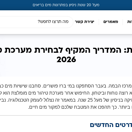
מעל 20 שנות ניסיון בפתרונות מים בריאים
ות
מאמרים
יצירת קשר
: המדריך המקיף לבחירת מערכת ט
2026
רכז הבמה. בעבר הסתפקנו במי ברז פושרים. סחבנו שישיות מים כב
 רוצה נוחות וביטחון. החיפוש אחר
מערכת טיהור מים מומלצת
הוא ל
רק עניין של טעם. זהו עניין של שקט נפשי. חברת "מי בראשית" מחזיקה בניסיון של מעל 25 שנה. במאמר זה נצלול לעומק הטכנולוג
יותר. כך תהפכו את המטבח שלכם למקור מים חיים.
דרטים החדשים