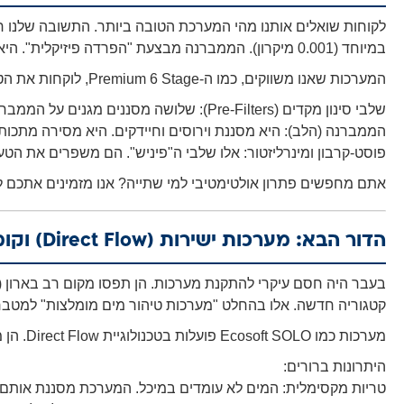
לקוחות שואלים אותנו מהי המערכת הטובה ביותר. התשובה שלנו ח
במיוחד (0.001 מיקרון). הממברנה מבצעת "הפרדה פיזיקלית". היא מפרידה בין מים טהורים לבין חומרים מומסים.
המערכות שאנו משווקים, כמו ה-
Premium 6 Stage
, לוקחות את הט
שלבי סינון מקדים (Pre-Filters):
שלושה מסננים מגנים על הממברנה.
הממברנה (הלב):
היא מסננת וירוסים וחיידקים. היא מסירה מתכות כ
פוסט-קרבון ומינרליזטור:
אלו שלבי ה"פיניש". הם משפרים את הטעם.
אתם מחפשים פתרון אולטימטיבי למי שתייה? אנו מזמינים אתכם 
הדור הבא: מערכות ישירות (Direct Flow) וקומפקטיות
בעבר היה חסם עיקרי להתקנת מערכות. הן תפסו מקום רב בארון (בג
קטגוריה חדשה. אלו בהחלט "מערכות טיהור מים מומלצות" למטבחי
מערכות כמו
Ecosoft SOLO
פועלות בטכנולוגיית Direct Flow. הן מספקות תפוקה גבוהה בזמן אמת. אין צורך במיכל אגירה.
היתרונות ברורים:
טריות מקסימלית:
המים לא עומדים במיכל. המערכת מסננת אותם 