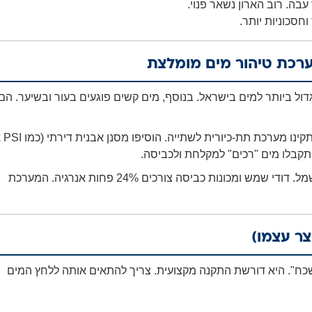
בה. רוב הארון נשאר פנוי.
חסכוניות יותר.
ערכת טיהור מים מומלצת
דול ביותר למים בישראל. בנוסף, מים קשים פוגעים בעור ובשיער. הם
ב"מי בראשית" יש לנו תפיסה הוליסטית.
 תקבלו מים "רכים" למקלחת ולכביסה.
מחקרים מראים נתונים ברורים. שימוש במים ללא אבנית חוסך חשמל. דודי שמש ומכונות כביסה צורכים 24% פחות אנרגיה. המערכת
צר עצמו)
ושכח". היא דורשת התקנה מקצועית. צריך להתאים אותה ללחץ המים