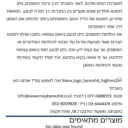
למערכת המים שלכם. לאור המבחר הרב וריבוי הספקים, ניתן
למצוא מחירים שונים ופערים בין החברות, כך תוכלו לבצע השוואת
מחירים, למצוא את הדיל הטוב והמשתלם ביותר ולהזמין את המסנן
דרך אתר האינטרנט.
את החלפת המסננים, ניתן לבצע באופן עצמאי, כמובן שניתן למצוא
חברות אשר מציעות שירות של טכנאי להחלפת הפילטרים או
המסננים, אך עם קצת ידע טכני, ניתן לבצע זאת באופן עצמאי
לחלוטין. אך מי שאינו בקיא בתחום, יוכל תמיד להעזר בשירותי
טכנאי להחלפת המסנן.
רוצה לשמוע עוד?
אנחנו כאן
בשבילך
פקס:
077-0888555 |
דוא:ל:
info@www.meybereshit.co.il
טלפון:
03-6444476
|
נייד:
052-8209838
כתובתנו:
משעול הולצברג 18, פתח תקווה
מוצרים מתאימים
No data was found