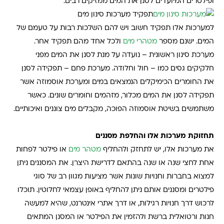
ופילטרים המיועדים לסנן את המים ממזיקים רבים.
תפקיד מערכות סינון מים
למערכות אלו תפקיד חשוב ויש להם השלכות רבות על טעמם של
המים. ישנם מספר
מטהרי מים
ולכל אחד מהם תפקיד אחר.
מערכת סינון ראשונית – נועדה על מנת לסנן את המים מפני
חלקיקים גסים כמו – חול וחלודה. מערכת פחם – תפקידה לסנן
את החומרים הכימיקלים הנמצאים במים ומערכת אוסמוזה אשר
תפקידה לסנן את המים מכלור, מזהמים וחומרים שונים. כאשר
משתמשים בשיטת אוסמוזה הפוכה, מקבלים מים צוננים ואיכותיים.
תחזוקת מערכות אלו והחלפת מסננים
את מערכות אלו, יש לתחזק ולהחליף
מטהר מים
או פילטר לפחות
אחת לחצי שנה או שנה בהתאם לדרישת היצרן. את המסננים ניתן
למצוא בחברות וחנויות שונות אשר מציעות מגוון רב של סוגי
פילטרים ומסננים אותם ניתן להחליף באופן עצמאי לחלוטין. תוכלו
לרכוש דרך חנויות רגילות, או דרך אתרי אינטרנט, שהיא למעשה
חנות ורטואלית ברשת ולהזמין את הפילטר או המסנן המתאים