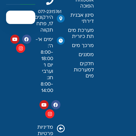
אוסמוזה
הפוכה
077-2315761
סינון אבנית
הירקונים
דירתי
17, פתח
תקווה
מערכת מים
תת כיורית
ימים א׳-
מרכך מים
ה׳:
8:00-
מסננים
18:00
חלקים
יום ו׳
למערכות
וערבי
מים
חג:
8:00-
14:00
מדיניות
פרטיות