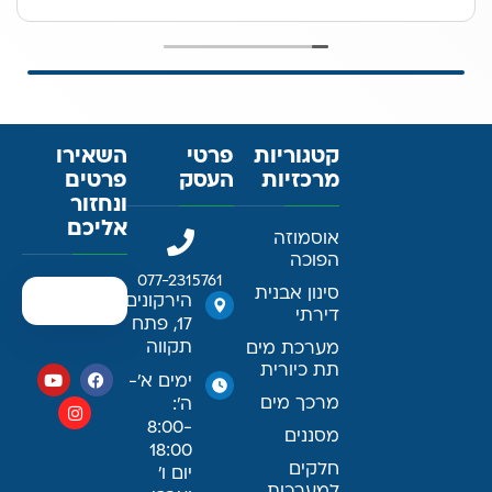
קטגוריות
פרטי
השאירו
מרכזיות
העסק
פרטים
ונחזור
אליכם
אוסמוזה
הפוכה
077-2315761
סינון אבנית
הירקונים
דירתי
17, פתח
תקווה
מערכת מים
תת כיורית
ימים א׳-
מרכך מים
ה׳:
8:00-
מסננים
18:00
חלקים
יום ו׳