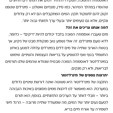
האוסמוזה ההפוכה. תפקידו להחזיר למים את המינרלים החיוניים
שהוסרו במהלך הטיהור, כמו סידן, מגנזיום ואשלגן – מינרלים שגופנו
זקוק להם לתפקוד תקין. המים המתקבלים הם לא רק צלולים
ונקיים, אלא גם טעימים יותר ובעלי ערך תזונתי גבוה יותר
.
למה אנחנו צריכים את זה
?
מים שעברו אוסמוזה הפוכה בלבד יכולים להיות "ריקים" – כלומר,
ללא טעם ומינרלים. זה אולי נשמע טוב מנקודת מבט של ניקיון, אך
בטווח הארוך שתייה של מים דלים במינרלים עלולה לפגוע באיזון
החשמלי בגוף ואף להשפיע על בריאות העצמות והשיניים. שימוש
במינרליזטור לאוסמוזה הפוכה מבטיח שנוודא שהמים שלנו תורמים
לבריאות, ולא רק מנקים
.
יתרונות נוספים של מינרליזטור
התקנה של מינרליזטור היא פשוטה ואינה דורשת שינויים גדולים
במערכת. הוא מאפשר לנו ליהנות ממים מסוננים באיכות הגבוהה
ביותר – מבלי לוותר על הערכים התזונתיים. בנוסף, הוא תורם
לטעם נעים יותר של המים, מה שמעודד שתייה מרובה – הרגל חיוני
לשמירה על אורח חיים בריא
.