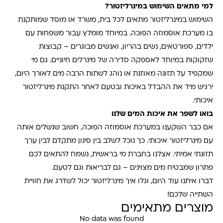
למי מתאים השימוש במינרליזטור
?
השימוש במינרליזטור מתאים לכל בית, משרד או מוסד שמותקנת
בו מערכת אוסמוזה הפוכה. במיוחד מומלץ עבור משפחות עם
ילדים, ספורטאים, נשים בהריון, ואנשים מבוגרים – קבוצות
שזקוקות במיוחד לאספקה סדירה של מינרלים חיוניים. גם מי
שמקפיד על תזונה מאוזנת או נוהג לשתות הרבה מים לאורך היום,
ירגיש מיד את ההבדל באיכות ובטעם לאחר התקנת מינרליזטור
איכותי
.
בואו לשפר את איכות המים שלנו
אם כבר השקענו במערכת אוסמוזה הפוכה, חשוב שנשלים אותה
עם מינרליזטור איכותי. כך נוכל לשלב בין סינון מתקדם לבין ערך
תזונתי אמיתי. אצלנו בחברת מי בראשית, נשמח להתאים לכם
פתרון שמבטיח מים מצוינים – גם לבריאות וגם לטעם
.
דברו איתנו עוד היום, וגלו איך מינרליזטור יכול לשדרג את חוויית
השתייה שלכם
!
מוצרים מתאימים
No data was found