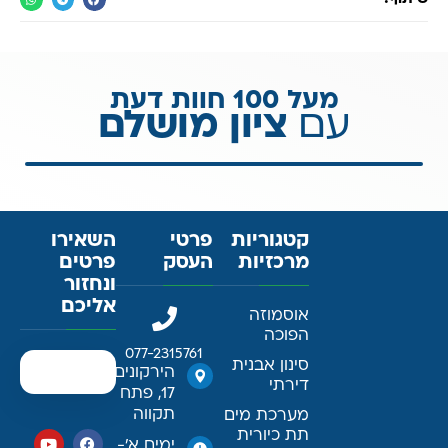
מעל 100 חוות דעת
עם
ציון מושלם
קטגוריות
פרטי
השאירו
מרכזיות
העסק
פרטים
ונחזור
אליכם
אוסמוזה
הפוכה
077-2315761
סינון אבנית
הירקונים
דירתי
17, פתח
תקווה
מערכת מים
תת כיורית
ימים א׳-