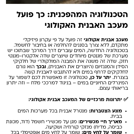
הטכנולוגיה המהפכנית: כך פועל
מעכב האבנית האקולוגי
מעכב אבנית אקולוגי
זה פועל על פי עקרון פיזיקלי
מתקדם, ללא צורך בסננים להחלפה או בחיבור לחשמל.
בטכנולוגיה החדשה, המים עוברים דרך המרכך שבתוכו יש
מערכת של מגנטים מיוחדים שיוצרים שדה אלקטרו-מגנטי
חזק. שדה זה משנה את המבנה המולקולרי של חלקיקי
הסידן והמגנזיום (היוצרים את האבנית),
ובכך
הוא גורם
לחלקיקים לרחף במים ולא להתגבש לאבנית קשה
בצנרת.
יתר על כן,
טכנולוגיה זו מאפשרת לכם לשמור על
המינרלים החיוניים במים – בניגוד למרככי מלח – וזה יתרון
בריאותי עצום.
✅ יתרונות מרכזיים של המעכב אבנית אקולוגי:
מונע הצטברות:
מנטרל אבנית בכל מערכות המים
בבית.
מאריך חיי מכשירים:
מגן על מכשירי חשמל (דוד, מכונת
כביסה, מדיח) מנזקי קורוזיה ושקיעה.
שומר על לחץ מים:
שומר על לחץ מים אופטימלי בכל