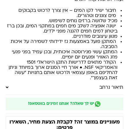
חיבור ישיר לקו המים – אין צורך לרכוש בקבוקים
מים צוננים וטהורים.
מכיל שלושה ברזים נוחים לשימוש.
ישנה אופציה לשלב מים חמים במתקני המים, ובכן ברז
ביטחון למים חמים להגנה מפני ילדים.
מגוון עיצובים מודרניים.
המתקן פועל באמצעות גז ידידותי לשמירה על איכות
הסביבה.
המתקן עשוי מנירוסטה איכותית, ובכן עמיד בפני פגעי
מזג האוויר ופגעים יום יומיים.
הקולר מתאים לדרישות התקן הישראלי 1501
והאמריקאי NSF. • אורך חיי הסננים ארוך במיוחד וניתן
להחליפם באופן עצמאי ולרכוש אותם בחנויות "עשה
זאת בעצמך".
תיאור נרחב
יש לך שאלה? אנחנו זמינים בווטסאפ!
מעוניינים במוצר זה? לקבלת הצעת מחיר, השאירו
פרטים: