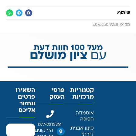
שיתוף:
מק״ט: c07dcb0f92c8
מעל 100 חוות דעת
עם
ציון מושלם
קטגוריות
פרטי
השאירו
מרכזיות
העסק
פרטים
ונחזור
אליכם
אוסמוזה
הפוכה
077-2315761
סינון אבנית
הירקונים
דירתי