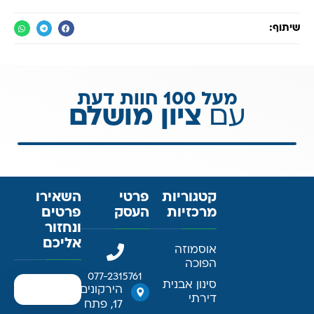
שיתוף:
מעל 100 חוות דעת
עם
ציון מושלם
קטגוריות
פרטי
השאירו
מרכזיות
העסק
פרטים
ונחזור
אליכם
אוסמוזה
הפוכה
077-2315761
סינון אבנית
הירקונים
דירתי
17, פתח