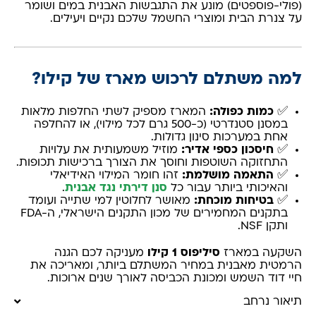
(פולי-פוספטים) מונע את התגבשות האבנית במים ושומר
על צנרת הבית ומוצרי החשמל שלכם נקיים ויעילים.
למה משתלם לרכוש מארז של קילו?
✅
כמות כפולה:
המארז מספיק לשתי החלפות מלאות
במסנן סטנדרטי (כ-500 גרם לכל מילוי), או להחלפה
אחת במערכות סינון גדולות.
✅
חיסכון כספי אדיר:
מוזיל משמעותית את עלויות
התחזוקה השוטפות וחוסך את הצורך ברכישות תכופות.
✅
התאמה מושלמת:
זהו חומר המילוי האידיאלי
והאיכותי ביותר עבור כל
סנן דירתי נגד אבנית
.
✅
בטיחות מוכחת:
מאושר לחלוטין למי שתייה ועומד
בתקנים המחמירים של מכון התקנים הישראלי, ה-FDA
ותקן NSF.
השקעה במארז
סיליפוס 1 קילו
מעניקה לכם הגנה
הרמטית מאבנית במחיר המשתלם ביותר, ומאריכה את
חיי דוד השמש ומכונת הכביסה לאורך שנים ארוכות.
תיאור נרחב