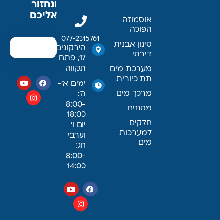
ונחזור
אליכם
אוסמוזה
הפוכה
077-2315761
סינון אבנית
הירקונים
דירתי
17, פתח
תקווה
מערכת מים
תת כיורית
ימים א׳-
מרכך מים
ה׳:
8:00-
מסננים
18:00
חלקים
יום ו׳
למערכות
וערבי
מים
חג:
8:00-
14:00