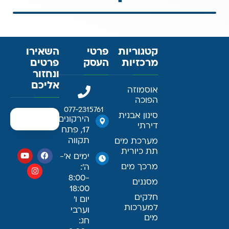
קטגוריות
פרטי
השאירו
מרכזיות
העסק
פרטים
ונחזור
אליכם
אוסמוזה
הפוכה
077-2315761
סינון אבנית
הירקונים
דירתי
17, פתח
תקווה
מערכת מים
תת כיורית
ימים א׳-
מרכך מים
ה׳:
8:00-
מסננים
18:00
חלקים
יום ו׳
למערכות
וערבי
מים
חג: