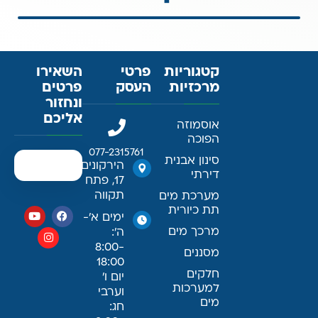
קטגוריות
פרטי
השאירו
מרכזיות
העסק
פרטים
ונחזור
אליכם
אוסמוזה
הפוכה
077-2315761
סינון אבנית
הירקונים
דירתי
17, פתח
תקווה
מערכת מים
תת כיורית
ימים א׳-
מרכך מים
ה׳:
8:00-
מסננים
18:00
חלקים
יום ו׳
למערכות
וערבי
מים
חג: