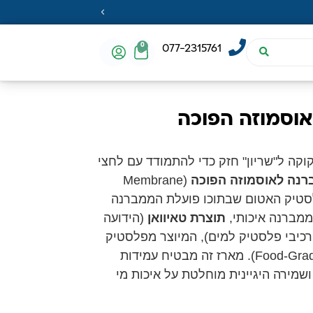
0
077-2315761
וסמוזה הפוכה
וקה ל"שריון" חזק כדי להתמודד עם לחצי
רנה לאוסמוזה הפוכה
(Membrane
ז הפלסטיק האטום שבתוכו פועלת הממברנה
ממברנה איכותי,
תוצרת טאיוואן
(הידועה
רכיבי פלסטיק למים), המיוצר מפלסטיק
עבה בתקן למי שתייה (Food-Grade). מארז זה מבטיח עמידות
ושמירה היגיינית מוחלטת על איכות מי