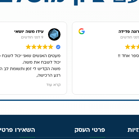
ונה פדידה
עידו משה יושאי
9 לפני חודשים
ספר אחד !!
מעטים האנשים שאני יכול לשבח כ
יכול לשבח את משה.
משה הקדיש לי זמן ותשומת לב ה
רגע הרכישה,
הוא ענה לכל שאלותיי במקצועות, ה
קרא עוד
ונתן לנו פתרון מדהים למיקום מער
אנו גרים בשכירות ובעלי הדירה לא
לקדוח חור בכיור, משה הציג בפנינ
האופציות ולבסוף מצאנו פתרון נפ
מערכת נשלפת מתחת לכיור.
יות
פרטי העסק
השאירו פרטים
שירות פשוט נפלא.