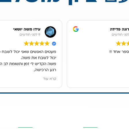
ונה פדידה
עידו משה יושאי
9 לפני חודשים
ספר אחד !!
מעטים האנשים שאני יכול לשבח כ
יכול לשבח את משה.
משה הקדיש לי זמן ותשומת לב ה
רגע הרכישה,
הוא ענה לכל שאלותיי במקצועות, ה
קרא עוד
ונתן לנו פתרון מדהים למיקום מער
אנו גרים בשכירות ובעלי הדירה לא
לקדוח חור בכיור, משה הציג בפנינ
האופציות ולבסוף מצאנו פתרון נפ
מערכת נשלפת מתחת לכיור.
יות
פרטי העסק
השאירו פרטים
שירות פשוט נפלא.