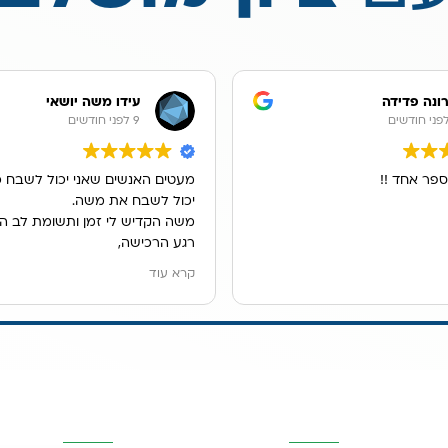
ונה פדידה
עידו משה יושאי
9 לפני חודשים
ספר אחד !!
מעטים האנשים שאני יכול לשבח כ
יכול לשבח את משה.
משה הקדיש לי זמן ותשומת לב ה
רגע הרכישה,
הוא ענה לכל שאלותיי במקצועות, ה
קרא עוד
ונתן לנו פתרון מדהים למיקום מער
אנו גרים בשכירות ובעלי הדירה לא
לקדוח חור בכיור, משה הציג בפנינ
האופציות ולבסוף מצאנו פתרון נפ
מערכת נשלפת מתחת לכיור.
יות
פרטי העסק
השאירו פרטים
שירות פשוט נפלא.