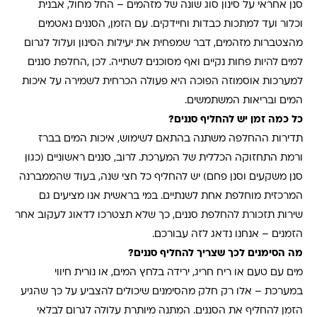
סנן אחראי על סינון סוג שונה של מזהמים – החל מחול, אבנית
וכלור ועד למתכות כבדות וחיידקים. עם הזמן, הסננים נאטמים
מהצטברות מזהמים, דבר שמפחית את יעילות הסינון ועלול לגרום
למים להיות פחות נקיים ואף מסוכנים לשתייה. לכן
,
החלפת סננים
למערכות אוסמוזה הפוכה היא פעולה הכרחית לשמירה על איכות
המים ובריאות המשתמשים
.
כל כמה זמן יש להחליף סננים
?
תדירות ההחלפה משתנה בהתאם לשימוש, איכות המים בברז
ורמת התחזוקה הכללית של המערכת. לרוב, סננים ראשוניים (כגון
סנן משקעים וסנן פחם) יש להחליף כל חצי שנה, בעוד שהממברנה
המרכזית מוחלפת אחת לשנתיים. במי בראשית אנו מציעים גם
שירות תזכורת להחלפת סננים, כך שלא תצטרכו לדאוג לעקוב אחר
הזמנים – אנחנו נדאג לזה עבורכם
.
מה הסימנים לכך שצריך להחליף סננים
?
מים עם טעם או ריח חריג, ירידה בלחץ המים, או נורית חיווי
במערכת – אלו רק חלק מהסימנים שיכולים להצביע על כך שהגיע
הזמן להחליף את הסננים. המתנה מיותרת עלולה לגרום לבלאי