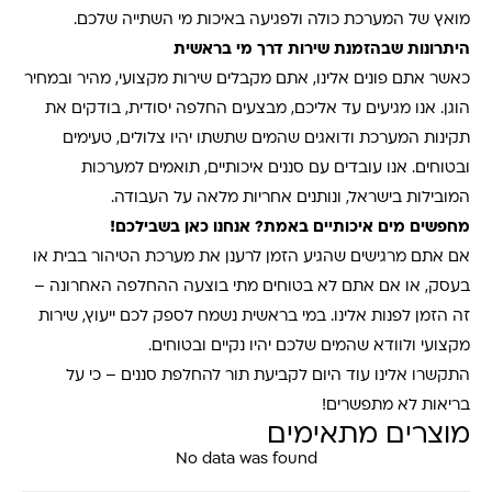
מואץ של המערכת כולה ולפגיעה באיכות מי השתייה שלכם
.
היתרונות שבהזמנת שירות דרך מי בראשית
כאשר אתם פונים אלינו, אתם מקבלים שירות מקצועי, מהיר ובמחיר
הוגן. אנו מגיעים עד אליכם, מבצעים החלפה יסודית, בודקים את
תקינות המערכת ודואגים שהמים שתשתו יהיו צלולים, טעימים
ובטוחים. אנו עובדים עם סננים איכותיים, תואמים למערכות
המובילות בישראל, ונותנים אחריות מלאה על העבודה
.
מחפשים מים איכותיים באמת? אנחנו כאן בשבילכם
!
אם אתם מרגישים שהגיע הזמן לרענן את מערכת הטיהור בבית או
בעסק, או אם אתם לא בטוחים מתי בוצעה ההחלפה האחרונה –
זה הזמן לפנות אלינו. במי בראשית נשמח לספק לכם ייעוץ, שירות
מקצועי ולוודא שהמים שלכם יהיו נקיים ובטוחים
.
התקשרו אלינו עוד היום לקביעת תור להחלפת סננים – כי על
בריאות לא מתפשרים
!
מוצרים מתאימים
No data was found