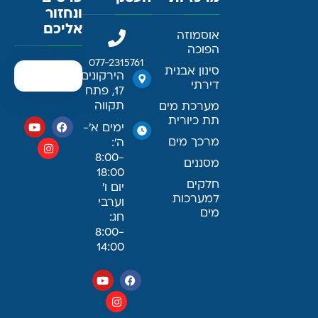
ונחזור
אליכם
אוסמוזה
הפוכה
077-2315761
סינון אבנית
הירקונים
דירתי
17, פתח
תקווה
מערכת מים
תת כיורית
ימים א׳-
מרכך מים
ה׳:
8:00-
מסננים
18:00
חלקים
יום ו׳
למערכות
וערבי
מים
חג:
8:00-
14:00