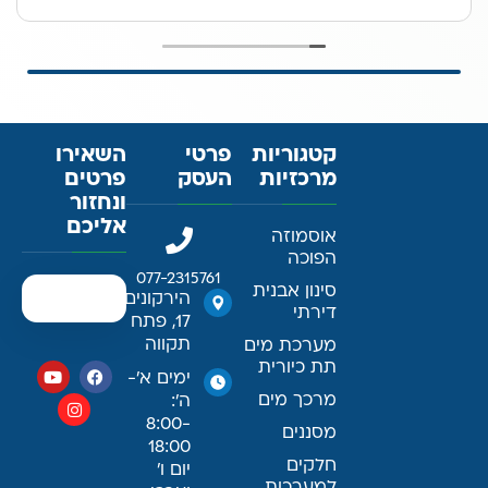
קטגוריות
פרטי
השאירו
מרכזיות
העסק
פרטים
ונחזור
אליכם
אוסמוזה
הפוכה
077-2315761
סינון אבנית
הירקונים
דירתי
17, פתח
תקווה
מערכת מים
תת כיורית
ימים א׳-
מרכך מים
ה׳:
8:00-
מסננים
18:00
חלקים
יום ו׳