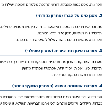
חסרונות: מסנן כמות מוגבלת, דורש החלפת פילטרים תכופה, יעילות מו
2. מסנן מים על הברז (פתרון נקודתי)
מתחבר ישירות לברז המטבח ומאפשר בחירה בין מים מסוננים לרגילים.
יתרונות: נוח לשימוש, סינון מיידי וללא המתנה.
חסרונות: מתאים רק לברז אחד, עלול להאט את זרם המים.
3. מערכת סינון תת-כיורית (פתרון פופולרי)
מערכת המותקנת בארון מתחת לכיור ומספקת מים נקיים דרך ברז ייעודי
יתרונות: סינון איכותי ויסודי יותר, אסתטית ונסתרת מהעין.
חסרונות: דורשת התקנה מקצועית.
4. מערכת אוסמוזה הפוכה (הפתרון המקיף ביותר)
כבדות, חיידקים, וירוסים ומלחים. לפי ארגון הבריאות העולמי, זו שיטה