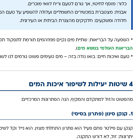
כלור: מוסף לחיטוי, אך גורם לטעם וריח לוואי מוכרים.
אבנית: מצטברת במכשירים החשמליים ועלולה להשפיע על טעם המים
חלודה ומשקעים: חלקיקים מהצנרת הביתית או העירונית.
* השפעה על הבריאות: שתיית מים נקיים ממזהמים תורמת לתפקוד תקין
הבריאות העולמי בנושא מים
).
* טעם ואיכות חיים: בואו נודה בזה – מים טעימים פשוט גורמים לנו לשתו
4 שיטות יעילות לשיפור איכות המים
מהפשוט והזול למתקדם והמקיף, הנה הפתרונות המרכזיים:
1. קנקן סינון (פתרון בסיסי)
קנקן עם פילטר פחם פעיל הוא פתרון התחלתי מצוין. הוא נייד וקל לשימ
יתרונות: זול, לא דורש התקנה.