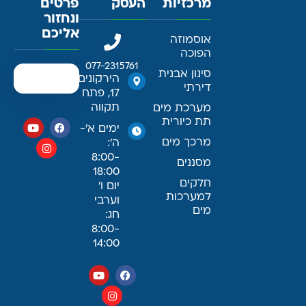
מרכזיות
העסק
פרטים
ונחזור
אליכם
אוסמוזה
הפוכה
077-2315761
סינון אבנית
הירקונים
דירתי
17, פתח
תקווה
מערכת מים
תת כיורית
ימים א׳-
מרכך מים
ה׳:
8:00-
מסננים
18:00
חלקים
יום ו׳
למערכות
וערבי
מים
חג:
8:00-
14:00