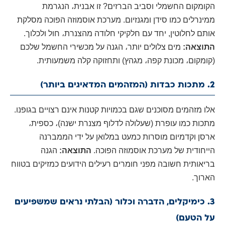
הקומקום החשמלי וסביב הברזים? זו אבנית، הנגרמת
ממינרלים כמו סידן ומגנזיום. מערכת אוסמוזה הפוכה מסלקת
אותם לחלוטין, יחד עם חלקיקי חלודה מהצנרת، חול ולכלוך.
התוצאה:
מים צלולים יותר، הגנה על מכשירי החשמל שלכם
(קומקום، מכונת קפה، מגהץ) ותחזוקה קלה משמעותית.
2. מתכות כבדות (המזהמים המדאיגים ביותר)
אלו מזהמים מסוכנים שגם בכמויות קטנות אינם רצויים בגופנו.
מתכות כמו עופרת (שעלולה לדלוף מצנרת ישנה)، כספית،
ארסן וקדמיום מוסרות כמעט במלואן על ידי הממברנה
הייחודית של מערכת אוסמוזה הפוכה.
התוצאה:
הגנה
בריאותית חשובה מפני חומרים רעילים הידועים כמזיקים בטווח
הארוך.
3. כימיקלים, הדברה וכלור (הבלתי נראים שמשפיעים
על הטעם)