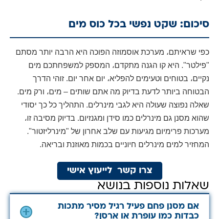
סיכום: שקט נפשי בכל כוס מים
כפי שראיתם، מערכת אוסמוזה הפוכה היא הרבה יותר מסתם
"פילטר". היא קו הגנה מתקדם، המספק למשפחתכם מים
נקיים، בטוחים וטעימים להפליא، יום אחר יום. זוהי הדרך
הבטוחה ביותר לדעת בדיוק מה אתם שותים – מים، ורק מים.
שאלה נפוצה שעולה היא לגבי מינרלים. התהליך כל כך יסודי
שהוא מסנן גם מינרלים כמו סידן ומגנזיום. בדיוק מסיבה זו،
מערכות פרימיום מגיעות עם שלב אחרון של "מינרליזטור".
המחזיר למים מינרלים חיוניים בכמות מאוזנת ובריאה.
צרו קשר לייעוץ אישי
שאלות נוספות בנושא
אם מסנן פחם פעיל רגיל מסיר מתכות
כבדות כמו עופרת או ארסן?