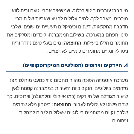
מי הברז עוברים חיטוי בכלור، שמשאיר אחריו טעם וריח לוואי
מוכרים. מעבר לכך، למים עלולים להגיע שאריות של חומרי
הדברה מחקלאות، דשנים וכימיקלים תעשייתיים שונים. שלבי
סינון הפחם במערכת، בשילוב הממברנה، לוכדים ומסלקים את
החומרים הללו ביעילות.
התוצאה:
מים בעלי טעם נהדר וריח
ניטרלי، ונקיים מחומרים כימיים לא רצויים.
4. חיידקים ווירוסים (הפולשים המיקרוסקופיים)
מערכת אוסמוזה הפוכה מהווה מחסום פיזי כמעט מוחלט מפני
מזהמים ביולוגיים. הנקבוביות הזעירות בממברנה קטנות לאין
שיעור מגודלם של חיידקים (כמו אי-קולי וסלמונלה) ווירוסים، כך
שהם פשוט לא יכולים לעבור.
התוצאה:
ביטחון מלא שהמים
שלכם נקיים ממזהמים ביולוגיים שעלולים לגרום למחלות
וזיהומים.