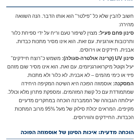
חשוב להבין שלא כל "פילטר" הוא אותו הדבר. הנה השוואה
מהירה:
סינון פחם פעיל:
מצוין לשיפור טעם וריח על ידי ספיחת כלור
ותרכובות אורגניות. עם זאת، הוא אינו מסיר מתכות כבדות،
אבנית، חיידקים או וירוסים.
סינון UV (קרינה אולטרה-סגולה):
משמש כ"רוצח חיידקים"
יעיל וקוטל מיקרואורגניזמים. עם זאת، הוא אינו מסיר שום מזהם
פיזי או כימי מהמים – לא אבנית، לא כלור ולא מתכות.
המסקנה:
אוסמוזה הפוכה היא השיטה המקיפה היחידה
שמתמודדת עם כל קשת המזהמים، ומספקת פתרון מלא וכולל.
יעילותה הגבוהה של הממברנה הוכחה במחקרים מדעיים
מקיפים، המראים יכולת סילוק של מעל 95% מרוב המתכות
הכבדות، החיידקים והווירוסים.
הוכחה מדעית: איכות הסינון של אוסמוזה הפוכה