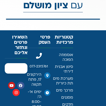
עם
ציון מושלם
קטגוריות
פרטי
השאירו
מרכזיות
העסק
פרטים
ונחזור
אליכם
אוסמוזה
הפוכה
סינון אבנית
077-2315761
דירתי
הירקונים
מערכת מים
17, פתח
תת כיורית
תקווה
מרכך מים
ימים א׳-
ה׳:
מסננים
8:00-
חלקים