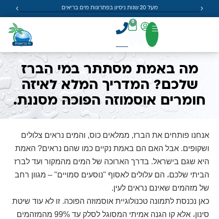
מעל 20 שנות ניסיון בפתרונות מים בריאים
0
מה באמת מסתתר במי הברז
שלכם? המדריך המלא לאיזה
חומרים אוסמוזה הפוכה מסננת.
אנחנו פותחים את הברז, ממלאים כוס, והמים נראים צלולים
ושקופים. אבל האם הם באמת נקיים כמו שהם נראים? האמת
היא שגם בישראל. בדרך הארוכה של המים מהמקור ועד לברז
הביתי שלכם، הם עלולים לאסוף "נוסעים סמויים" – מגוון רחב
של מזהמים שאינם נראים לעין.
כאן נכנסת לתמונה טכנולוגיית אוסמוזה הפוכה. זו לא עוד שיטת
סינון، אלא קו הגנה אמיתי המסוגל לסלק עד 99% מהמזהמים