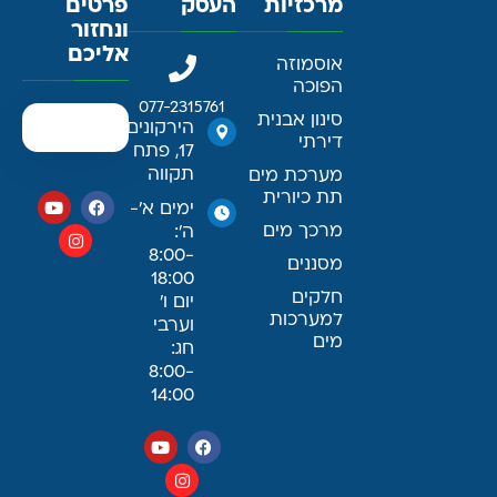
מרכזיות
העסק
פרטים
ונחזור
אליכם
אוסמוזה
הפוכה
077-2315761
סינון אבנית
הירקונים
דירתי
17, פתח
תקווה
מערכת מים
תת כיורית
ימים א׳-
מרכך מים
ה׳:
8:00-
מסננים
18:00
חלקים
יום ו׳
למערכות
וערבי
מים
חג:
8:00-
14:00