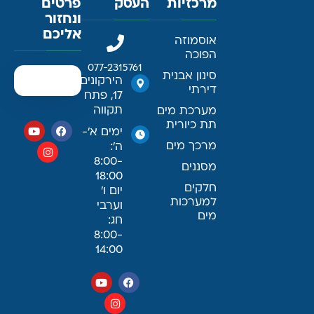
מרכזיות
העסק
פרטים
ונחזור
אליכם
אוסמוזה
הפוכה
077-2315761
סינון אבנית
הירקונים
דירתי
17, פתח
תקווה
מערכת מים
תת כיורית
ימים א׳-
מרכך מים
ה׳:
8:00-
מסננים
18:00
חלקים
יום ו׳
למערכות
וערבי
מים
חג:
8:00-
14:00