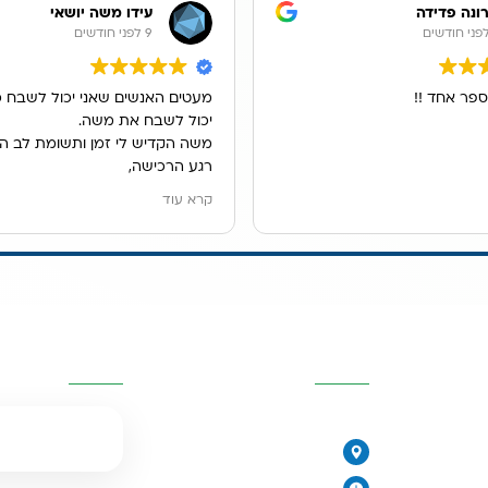
ונה פדידה
עידו משה יושאי
9 לפני חודשים
ספר אחד !!
מעטים האנשים שאני יכול לשבח כ
יכול לשבח את משה.
משה הקדיש לי זמן ותשומת לב ה
רגע הרכישה,
הוא ענה לכל שאלותיי במקצועות, ה
קרא עוד
ונתן לנו פתרון מדהים למיקום מער
אנו גרים בשכירות ובעלי הדירה לא
לקדוח חור בכיור, משה הציג בפנינ
האופציות ולבסוף מצאנו פתרון נפ
מערכת נשלפת מתחת לכיור.
יות
פרטי העסק
השאירו פרטים
שירות פשוט נפלא.
077-2315761
הירקונים 17, פתח תקווה
יורית
ימים א׳-ה׳: 8:00-18:00